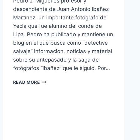
Pedro J. Miguel es profesor y
descendiente de Juan Antonio Ibañez
Martínez, un importante fotógrafo de
Yecla que fue alumno del conde de
Lipa. Pedro ha publicado y mantiene un
blog en el que busca como “detective
salvaje” información, noticias y material
sobre su antepasado y la saga de
fotógrafos “Ibañez” que le siguió. Por…
CONDE
READ MORE
DE
LIPA
EN
“ROSTROS
EN
EL
TIEMPO”
COUNT
OF
LIPA