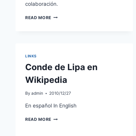
colaboración.
CARTE
READ MORE
DE
VISITE
DE
ANTONIO
RUIZ
DE
LINKS
MORALES
Conde de Lipa en
Wikipedia
By
admin
2010/12/27
En español In English
CONDE
READ MORE
DE
LIPA