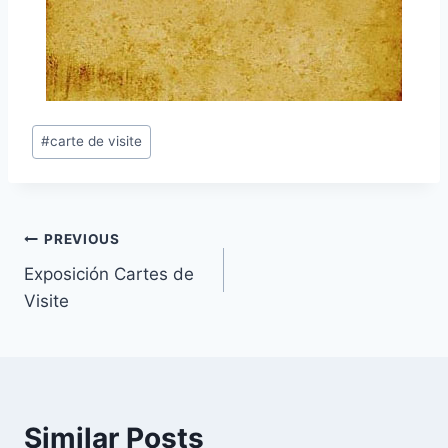
Post
#
carte de visite
Tags:
Post
PREVIOUS
Exposición Cartes de
navigation
Visite
Similar Posts